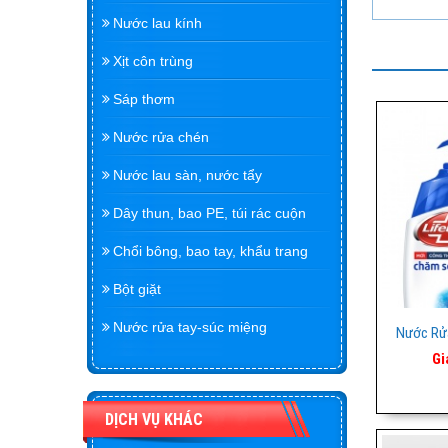
Nước lau kính
Xịt côn trùng
Sáp thơm
Nước rửa chén
Nước lau sàn, nước tẩy
Dây thun, bao PE, túi rác cuộn
Chổi bông, bao tay, khẩu trang
Bột giặt
Nước rửa tay-súc miệng
Nước Rửa
Gi
DỊCH VỤ KHÁC