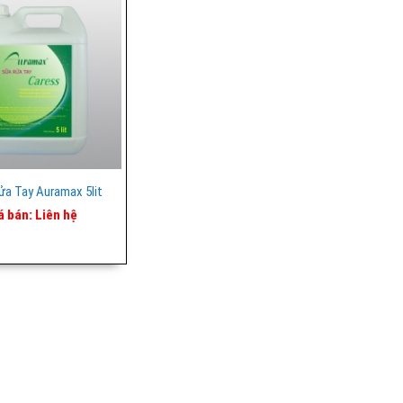
a Tay Auramax 5lit
á bán:
Liên hệ