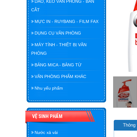
DAO, KÉO VĂN PHÒNG - BÀN
CẮT
MỰC IN - RUYBANG - FILM FAX
DỤNG CỤ VĂN PHÒNG
MÁY TÍNH - THIẾT BỊ VĂN
PHÒNG
BẢNG MICA - BẢNG TỪ
VĂN PHÒNG PHẨM KHÁC
Nhu yếu phẩm
VỆ SINH PHẨM
Thông 
Nước xả vải