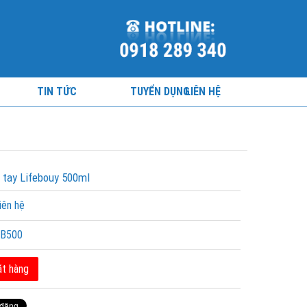
TIN TỨC
TUYỂN DỤNG
LIÊN HỆ
 tay Lifebouy 500ml
iên hệ
B500
t hàng