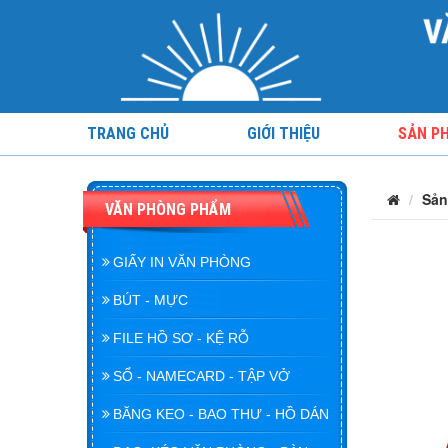
TRANG CHỦ
GIỚI THIỆU
SẢN P
Sản
VĂN PHÒNG PHẨM
GIẤY IN VĂN PHÒNG
BÚT - MỰC
FILE HỒ SƠ - KỆ RỖ
SỔ - NAMECARD - TẬP VỞ
BĂNG KEO - BAO THƯ - HỒ DÁN