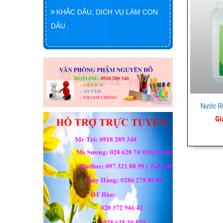
KHẮC DẤU, DỊCH VỤ LÀM CON
DẤU .
Nước Rử
Gi