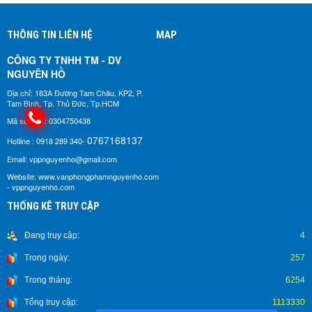
THÔNG TIN LIÊN HỆ
MAP
CÔNG TY TNHH TM - DV
NGUYÊN HỒ​
Địa chỉ: 183A Đường Tam Châu, KP2, P.
Tam Bình, Tp. Thủ Đức, Tp.HCM
Mã số thuế: 0304750438
0767168137
Hotline : 0918 289 340-
Email: vppnguyenho@gmail.com
Website: www.vanphongphamnguyenho.com
- vppnguyenho.com
THỐNG KÊ TRUY CẬP
Đang truy cập:
4
Trong ngày:
257
Trong tháng:
6254
Tổng truy cập:
1113330