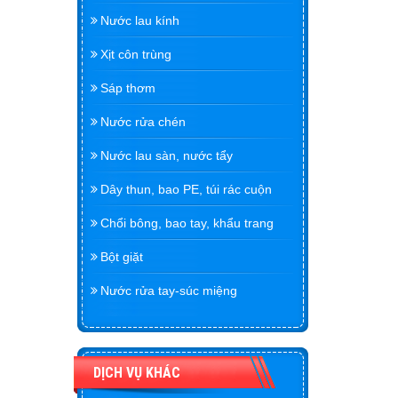
Nước lau kính
Xịt côn trùng
Sáp thơm
Nước rửa chén
Nước lau sàn, nước tẩy
Dây thun, bao PE, túi rác cuộn
Chổi bông, bao tay, khẩu trang
Bột giặt
Nước rửa tay-súc miệng
DỊCH VỤ KHÁC