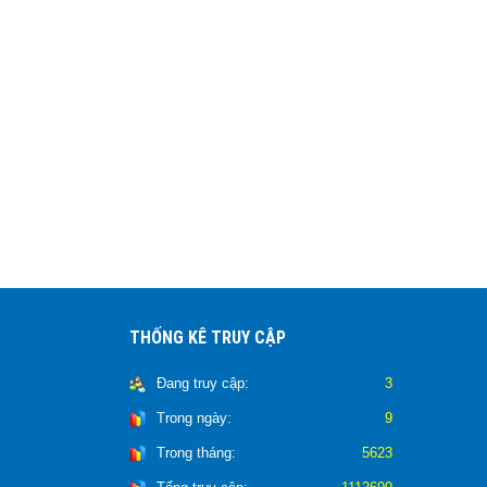
THỐNG KÊ TRUY CẬP
Đang truy cập:
3
Trong ngày:
9
Trong tháng:
5623