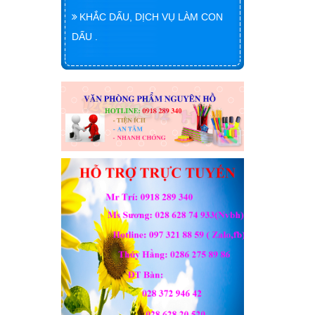
KHẮC DẤU, DỊCH VỤ LÀM CON
DẤU .