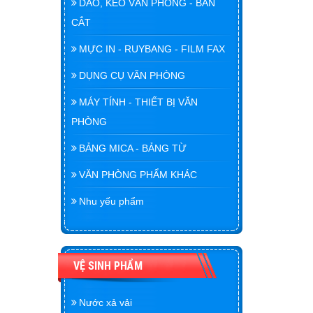
DAO, KÉO VĂN PHÒNG - BÀN
CẮT
MỰC IN - RUYBANG - FILM FAX
DỤNG CỤ VĂN PHÒNG
MÁY TÍNH - THIẾT BỊ VĂN
PHÒNG
BẢNG MICA - BẢNG TỪ
VĂN PHÒNG PHẨM KHÁC
Nhu yếu phẩm
VỆ SINH PHẨM
Nước xả vải