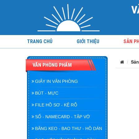
TRANG CHỦ
GIỚI THIỆU
SẢN P
Sản
VĂN PHÒNG PHẨM
GIẤY IN VĂN PHÒNG
BÚT - MỰC
FILE HỒ SƠ - KỆ RỖ
SỔ - NAMECARD - TẬP VỞ
BĂNG KEO - BAO THƯ - HỒ DÁN