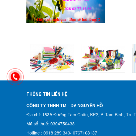
THÔNG TIN LIÊN HỆ
CÔNG TY TNHH TM - DV NGUYÊN HỒ​
Địa chỉ: 183A Đường Tam Châu, KP2, P. Tam Bình, Tp.
Mã số thuế: 0304750438
Hotline : 0918 289 340-
0767168137