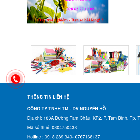
THÔNG TIN LIÊN HỆ
CÔNG TY TNHH TM - DV NGUYÊN HỒ​
Địa chỉ: 183A Đường Tam Châu, KP2, P. Tam Bình, Tp.
Mã số thuế: 0304750438
Hotline : 0918 289 340-
0767168137