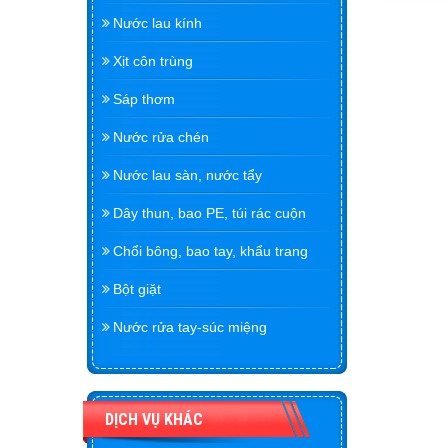
Nước lau kính
Xịt côn trùng
Sáp thơm
Nước rửa chén
Nước lau sàn, nước tẩy
Dây thun, bao PE, túi rác cuộn
Chổi bông, bao tay, khẩu trang
Bột giặt
Nước rửa tay-súc miệng
DỊCH VỤ KHÁC