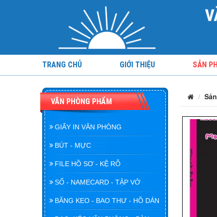
TRANG CHỦ
GIỚI THIỆU
SẢN P
Sản
VĂN PHÒNG PHẨM
GIẤY IN VĂN PHÒNG
BÚT - MỰC
FILE HỒ SƠ - KỆ RỖ
SỔ - NAMECARD - TẬP VỞ
BĂNG KEO - BAO THƯ - HỒ DÁN