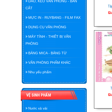
DAO, KÉO VĂN PHÒNG - BÀN
Tậ
CẮT
Gi
MỰC IN - RUYBANG - FILM FAX
DỤNG CỤ VĂN PHÒNG
MÁY TÍNH - THIẾT BỊ VĂN
PHÒNG
BẢNG MICA - BẢNG TỪ
VĂN PHÒNG PHẨM KHÁC
Nhu yếu phẩm
T
Gi
VỆ SINH PHẨM
Nước xả vải