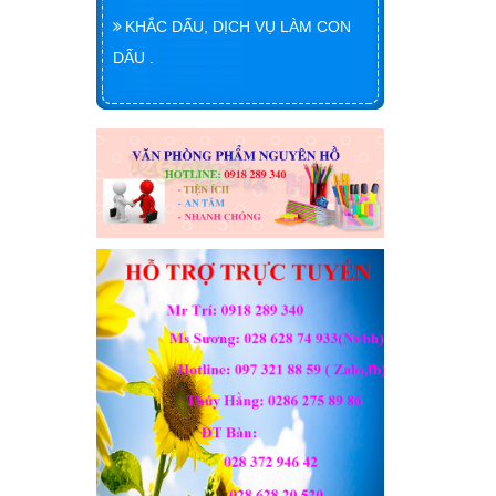
KHẮC DẤU, DỊCH VỤ LÀM CON
DẤU .