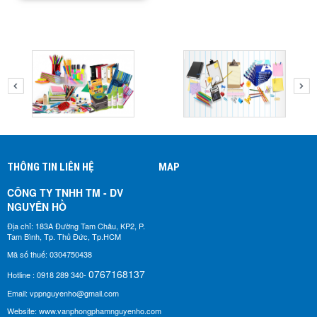
THÔNG TIN LIÊN HỆ
MAP
CÔNG TY TNHH TM - DV
NGUYÊN HỒ​
Địa chỉ: 183A Đường Tam Châu, KP2, P.
Tam Bình, Tp. Thủ Đức, Tp.HCM
Mã số thuế: 0304750438
0767168137
Hotline : 0918 289 340-
Email: vppnguyenho@gmail.com
Website: www.vanphongphamnguyenho.com