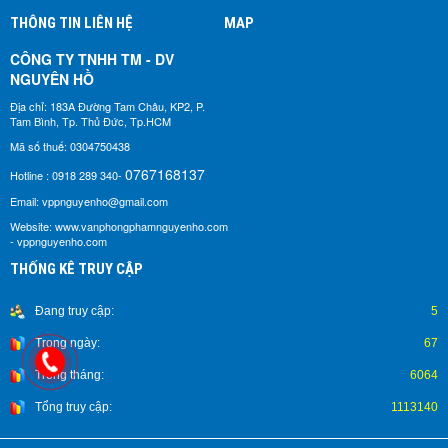
THÔNG TIN LIÊN HỆ
MAP
CÔNG TY TNHH TM - DV
NGUYÊN HỒ​
Địa chỉ: 183A Đường Tam Châu, KP2, P.
Tam Bình, Tp. Thủ Đức, Tp.HCM
Mã số thuế: 0304750438
0767168137
Hotline : 0918 289 340-
Email: vppnguyenho@gmail.com
Website: www.vanphongphamnguyenho.com
- vppnguyenho.com
THỐNG KÊ TRUY CẬP
Đang truy cập:
5
Trong ngày:
67
Trong tháng:
6064
Tổng truy cập:
1113140