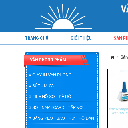
TRANG CHỦ
GIỚI THIỆU
SẢN P
Sản
VĂN PHÒNG PHẨM
GIẤY IN VĂN PHÒNG
BÚT - MỰC
FILE HỒ SƠ - KỆ RỖ
SỔ - NAMECARD - TẬP VỞ
BĂNG KEO - BAO THƯ - HỒ DÁN