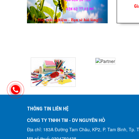
Gi
THÔNG TIN LIÊN HỆ
CÔNG TY TNHH TM - DV NGUYÊN HỒ​
Địa chỉ: 183A Đường Tam Châu, KP2, P. Tam Bình, Tp.
Mã số thuế: 0304750438