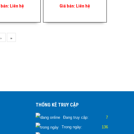
 bán:
Liên hệ
Giá bán:
Liên hệ
›
»
THỐNG KÊ TRUY CẬP
Đang truy cập:
7
Trong ngày:
136