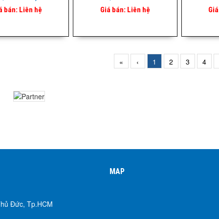
á bán:
Liên hệ
Giá bán:
Liên hệ
Giá
«
‹
1
2
3
4
MAP
 Thủ Đức, Tp.HCM