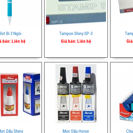
Bút Bi 3 Ngòi
Tampon Shiny SP-3
Tamp
á bán:
Liên hệ
Giá bán:
Liên hệ
Giá
ực Dấu Shiny
Mực Dấu Horse
Chu