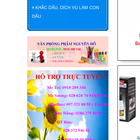
KHẮC DẤU, DỊCH VỤ LÀM CON
DẤU .
Gi
M