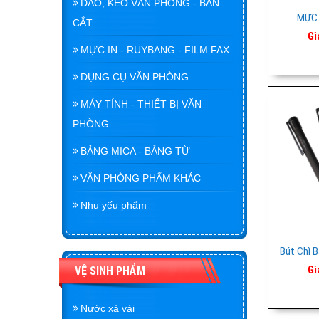
DAO, KÉO VĂN PHÒNG - BÀN
MỰC 
CẮT
Gi
MỰC IN - RUYBANG - FILM FAX
DỤNG CỤ VĂN PHÒNG
MÁY TÍNH - THIẾT BỊ VĂN
PHÒNG
BẢNG MICA - BẢNG TỪ
VĂN PHÒNG PHẨM KHÁC
Nhu yếu phẩm
Bút Chì 
Gi
VỆ SINH PHẨM
Nước xả vải