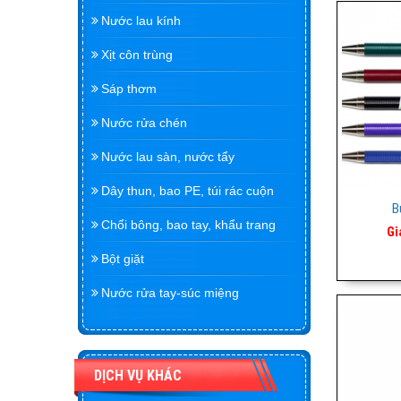
Nước lau kính
Xịt côn trùng
Sáp thơm
Nước rửa chén
Nước lau sàn, nước tẩy
Dây thun, bao PE, túi rác cuộn
B
Chổi bông, bao tay, khẩu trang
Gi
Bột giặt
Nước rửa tay-súc miệng
DỊCH VỤ KHÁC