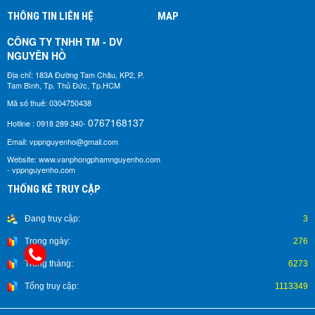
THÔNG TIN LIÊN HỆ
MAP
CÔNG TY TNHH TM - DV
NGUYÊN HỒ​
Địa chỉ: 183A Đường Tam Châu, KP2, P.
Tam Bình, Tp. Thủ Đức, Tp.HCM
Mã số thuế: 0304750438
0767168137
Hotline : 0918 289 340-
Email: vppnguyenho@gmail.com
Website: www.vanphongphamnguyenho.com
- vppnguyenho.com
THỐNG KÊ TRUY CẬP
Đang truy cập:
3
Trong ngày:
276
Trong tháng:
6273
Tổng truy cập:
1113349