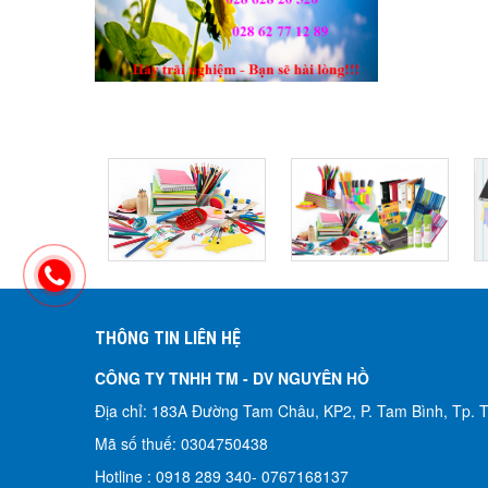
THÔNG TIN LIÊN HỆ
CÔNG TY TNHH TM - DV NGUYÊN HỒ​
Địa chỉ: 183A Đường Tam Châu, KP2, P. Tam Bình, Tp.
Mã số thuế: 0304750438
Hotline : 0918 289 340-
0767168137