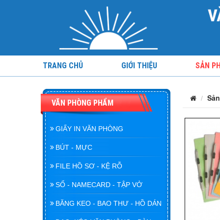
TRANG CHỦ
GIỚI THIỆU
SẢN P
Sản
VĂN PHÒNG PHẨM
GIẤY IN VĂN PHÒNG
BÚT - MỰC
FILE HỒ SƠ - KỆ RỖ
SỔ - NAMECARD - TẬP VỞ
BĂNG KEO - BAO THƯ - HỒ DÁN