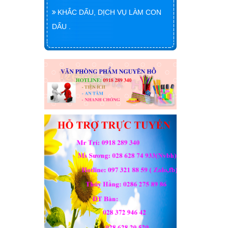
KHẮC DẤU, DỊCH VỤ LÀM CON
DẤU .