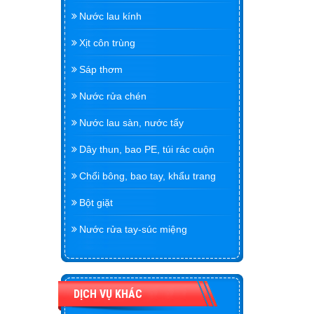
Nước lau kính
Xịt côn trùng
Sáp thơm
Nước rửa chén
Nước lau sàn, nước tẩy
Dây thun, bao PE, túi rác cuộn
Chổi bông, bao tay, khẩu trang
Bột giặt
Nước rửa tay-súc miệng
DỊCH VỤ KHÁC