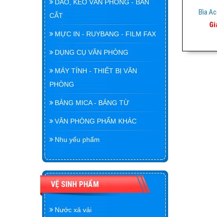
DAO, KÉO VĂN PHÒNG - BÀN
Bìa Ac
CẮT
Gi
MỰC IN - RUYBANG - FILM FAX
DỤNG CỤ VĂN PHÒNG
MÁY TÍNH - THIẾT BỊ VĂN
PHÒNG
BẢNG MICA - BẢNG TỪ
VĂN PHÒNG PHẨM KHÁC
Nhu yếu phẩm
VỆ SINH PHẨM
Nước xả vải