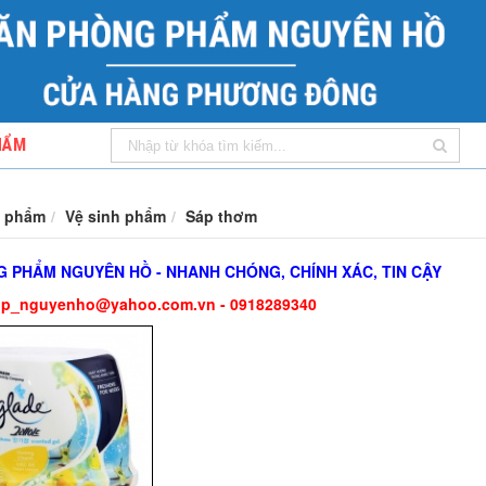
HẨM
 phẩm
Vệ sinh phẩm
Sáp thơm
 PHẨM NGUYÊN HỒ - NHANH CHÓNG, CHÍNH XÁC, TIN CẬY
pp_nguyenho@yahoo.com.vn - 0918289340