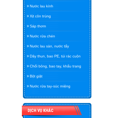
Nước lau kính
Xịt côn trùng
Sáp thơm
Nước rửa chén
Nước lau sàn, nước tẩy
Dây thun, bao PE, túi rác cuộn
Chổi bông, bao tay, khẩu trang
Bột giặt
Nước rửa tay-súc miệng
DỊCH VỤ KHÁC