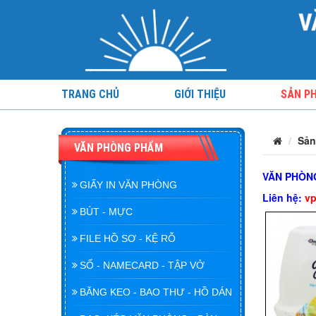
TRANG CHỦ
GIỚI THIỆU
SẢN P
Sản
VĂN PHÒNG PHẨM
VĂN PHÒNG
GIẤY IN VĂN PHÒNG
Liên hệ:
v
BÚT - MỰC
FILE HỒ SƠ - KỆ RỖ
SỔ - NAMECARD - TẬP VỞ
BĂNG KEO - BAO THƯ - HỒ DÁN