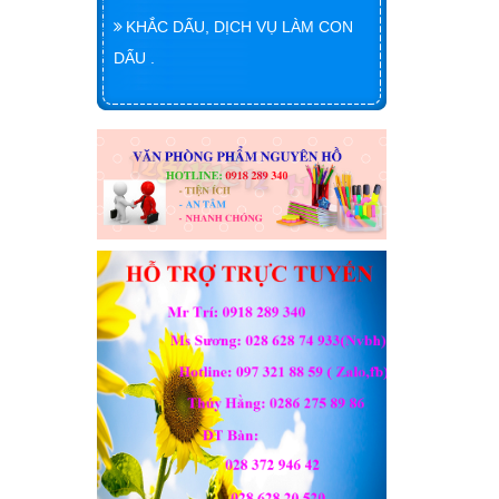
KHẮC DẤU, DỊCH VỤ LÀM CON
DẤU .