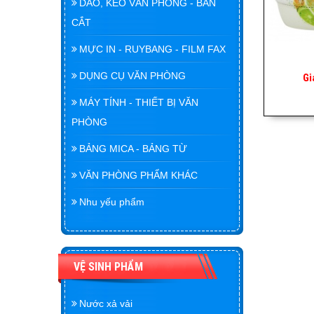
DAO, KÉO VĂN PHÒNG - BÀN
CẮT
MỰC IN - RUYBANG - FILM FAX
DỤNG CỤ VĂN PHÒNG
Gi
MÁY TÍNH - THIẾT BỊ VĂN
PHÒNG
BẢNG MICA - BẢNG TỪ
VĂN PHÒNG PHẨM KHÁC
Nhu yếu phẩm
VỆ SINH PHẨM
Nước xả vải