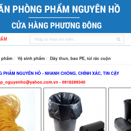
HẨM
 phẩm
Vệ sinh phẩm
Dây thun, bao PE, túi rác cuộn
 PHẨM NGUYÊN HỒ - NHANH CHÓNG, CHÍNH XÁC, TIN CẬY
pp_nguyenho@yahoo.com.vn - 0918289340