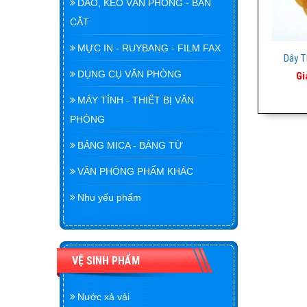
DAO, KÉO VĂN PHÒNG - BÀN
CẮT
MỰC IN - RUYBANG - FILM FAX
Dây T
DỤNG CỤ VĂN PHÒNG
Gi
MÁY TÍNH - THIẾT BỊ VĂN
PHÒNG
BẢNG MICA - BẢNG TỪ
VĂN PHÒNG PHẨM KHÁC
Nhu yếu phẩm
VỆ SINH PHẨM
Nước xả vải