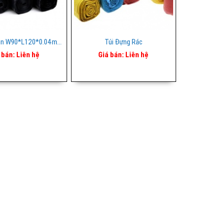
Bao Rác Đen W90*L120*0.04mm (ĐHN)
Túi Đựng Rác
 bán:
Liên hệ
Giá bán:
Liên hệ