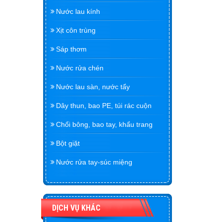
Nước lau kính
Xịt côn trùng
Sáp thơm
Nước rửa chén
Nước lau sàn, nước tẩy
Dây thun, bao PE, túi rác cuộn
Chổi bông, bao tay, khẩu trang
Bột giặt
Nước rửa tay-súc miệng
DỊCH VỤ KHÁC