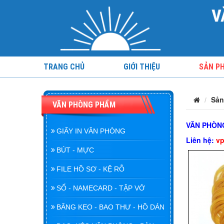
TRANG CHỦ
GIỚI THIỆU
SẢN P
Sản
VĂN PHÒNG PHẨM
VĂN PHÒNG
GIẤY IN VĂN PHÒNG
Liên hệ:
v
BÚT - MỰC
FILE HỒ SƠ - KỆ RỖ
SỔ - NAMECARD - TẬP VỞ
BĂNG KEO - BAO THƯ - HỒ DÁN