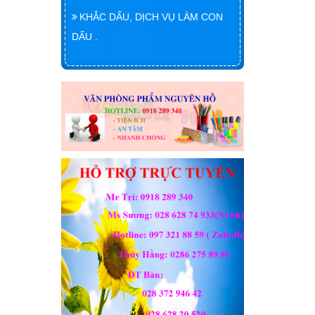
KHẮC DẤU, DỊCH VỤ LÀM CON
DẤU .