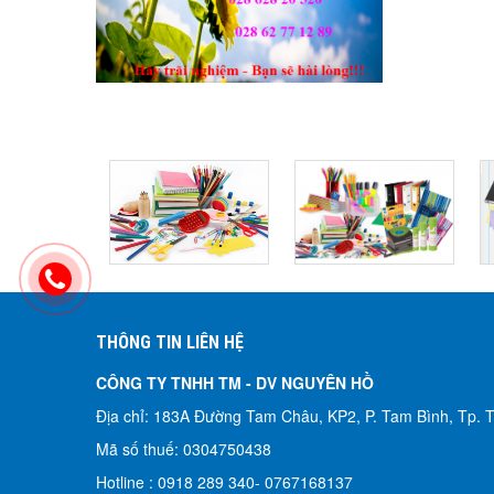
THÔNG TIN LIÊN HỆ
CÔNG TY TNHH TM - DV NGUYÊN HỒ​
Địa chỉ: 183A Đường Tam Châu, KP2, P. Tam Bình, Tp.
Mã số thuế: 0304750438
Hotline : 0918 289 340-
0767168137