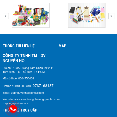
THÔNG TIN LIÊN HỆ
MAP
CÔNG TY TNHH TM - DV
NGUYÊN HỒ​
Địa chỉ: 183A Đường Tam Châu, KP2, P.
Tam Bình, Tp. Thủ Đức, Tp.HCM
Mã số thuế: 0304750438
0767168137
Hotline : 0918 289 340-
Email: vppnguyenho@gmail.com
Website: www.vanphongphamnguyenho.com
- vppnguyenho.com
THỐNG KÊ TRUY CẬP