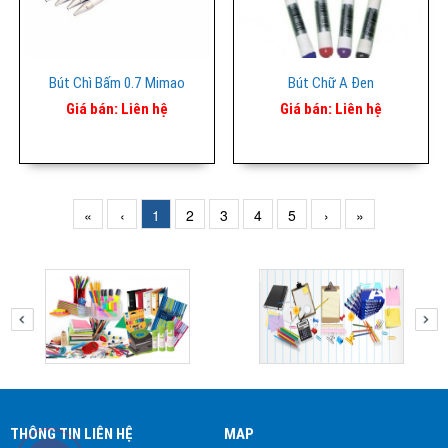
Bút Chì Bấm 0.7 Mimao
Bút Chữ A Đen
Giá bán:
Liên hệ
Giá bán:
Liên hệ
«
‹
1
2
3
4
5
›
»
THÔNG TIN LIÊN HỆ
MAP