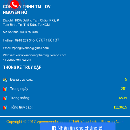
CÔNG TY TNHH TM - DV
NGUYÊN HỒ​
Địa chỉ: 183A Đường Tam Châu, KP2, P.
Tam Bình, Tp. Thủ Đức, Tp.HCM
Mã số thuế: 0304750438
0767168137
Hotline : 0918 289 340-
Email: vppnguyenho@gmail.com
Website: www.vanphongphamnguyenho.com
- vppnguyenho.com
THỐNG KÊ TRUY CẬP
Đang truy cập:
5
Trong ngày:
251
Trong tháng:
6539
Tổng truy cập:
1113615
Copyright © 2017 vppnguyenho.com
|
Thiết kế website: Phương Nam
Nhắn tin cho chúng tôi
Vina