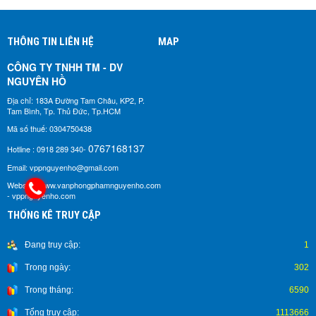
THÔNG TIN LIÊN HỆ
MAP
CÔNG TY TNHH TM - DV
NGUYÊN HỒ​
Địa chỉ: 183A Đường Tam Châu, KP2, P.
Tam Bình, Tp. Thủ Đức, Tp.HCM
Mã số thuế: 0304750438
0767168137
Hotline : 0918 289 340-
Email: vppnguyenho@gmail.com
Website: www.vanphongphamnguyenho.com
- vppnguyenho.com
THỐNG KÊ TRUY CẬP
Đang truy cập:
1
Trong ngày:
302
Trong tháng:
6590
Tổng truy cập:
1113666