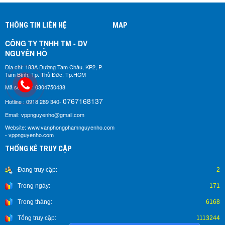
THÔNG TIN LIÊN HỆ
MAP
CÔNG TY TNHH TM - DV
NGUYÊN HỒ​
Địa chỉ: 183A Đường Tam Châu, KP2, P.
Tam Bình, Tp. Thủ Đức, Tp.HCM
Mã số thuế: 0304750438
0767168137
Hotline : 0918 289 340-
Email: vppnguyenho@gmail.com
Website: www.vanphongphamnguyenho.com
- vppnguyenho.com
THỐNG KÊ TRUY CẬP
Đang truy cập:
2
Trong ngày:
171
Trong tháng:
6168
Tổng truy cập:
1113244