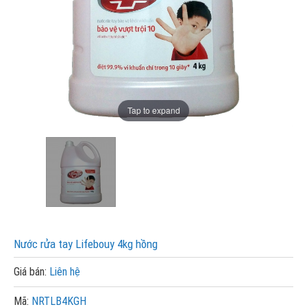
Tap to expand
Nước rửa tay Lifebouy 4kg hồng
Giá bán:
Liên hệ
Mã:
NRTLB4KGH