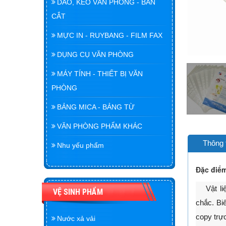
DAO, KÉO VĂN PHÒNG - BÀN
CẮT
MỰC IN - RUYBANG - FILM FAX
DỤNG CỤ VĂN PHÒNG
MÁY TÍNH - THIẾT BỊ VĂN
PHÒNG
BẢNG MICA - BẢNG TỪ
VĂN PHÒNG PHẨM KHÁC
Thông 
Nhu yếu phẩm
Đặc điể
Vật liệu
VỆ SINH PHẨM
chắc. Bi
copy trực
Nước xả vải