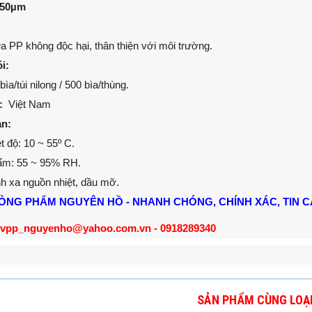
50µm
không độc hại, thân thiện với môi trường.
i:
túi nilong / 500 bìa/thùng.
ứ:
Việt Nam
n:
ộ: 10 ~ 55º C.
 55 ~ 95% RH.
a nguồn nhiệt, dầu mỡ.
ÒNG PHẨM NGUYÊN HỒ - NHANH CHÓNG, CHÍNH XÁC, TIN C
vpp_nguyenho@yahoo.com.vn - 0918289340
SẢN PHẨM CÙNG LOẠ