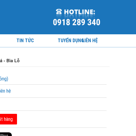
TIN TỨC
TUYỂN DỤNG
LIÊN HỆ
á - Bìa Lỗ
ỏng)
iên hệ
t hàng