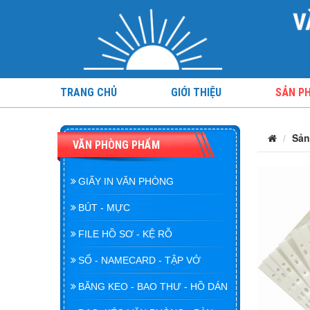
TRANG CHỦ
GIỚI THIỆU
SẢN P
Sản
VĂN PHÒNG PHẨM
GIẤY IN VĂN PHÒNG
BÚT - MỰC
FILE HỒ SƠ - KỆ RỖ
SỔ - NAMECARD - TẬP VỞ
BĂNG KEO - BAO THƯ - HỒ DÁN