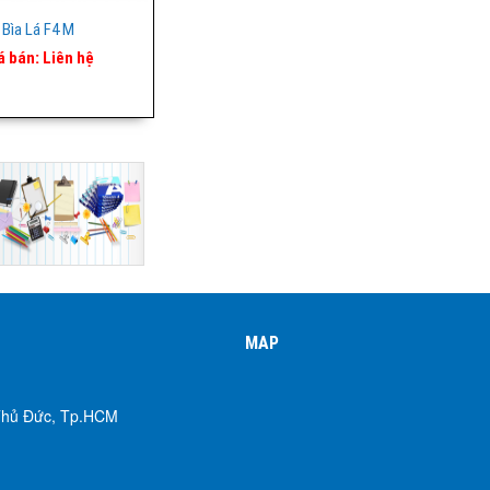
Bìa Lá F4 M
á bán:
Liên hệ
MAP
 Thủ Đức, Tp.HCM