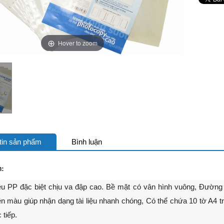
Hover to zoom
tin sản phẩm
Bình luận
m:
 PP đặc biệt chịu va đập cao. Bề mặt có vân hình vuông, Đường h
ên màu giúp nhận dạng tài liệu nhanh chóng, Có thể chứa 10 tờ A4 tr
 tiếp.