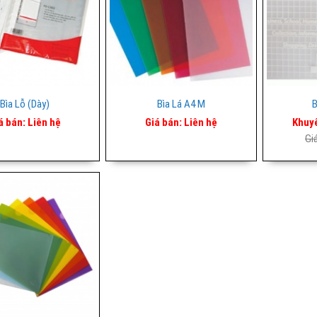
Bìa Lỗ (dày)
Bìa Lá A4 M
B
á bán:
Liên hệ
Giá bán:
Liên hệ
Khuy
Gi