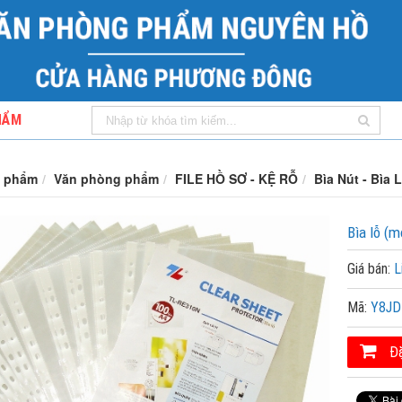
HẨM
 phẩm
Văn phòng phẩm
FILE HỒ SƠ - KỆ RỖ
Bìa Nút - Bìa L
Bìa lỗ (m
Giá bán:
L
Mã:
Y8JD
Đặ