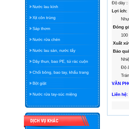
Độ dày :
Nước lau kính
Lợi ích:
Xịt côn trùng
Nhựa PP 
Đóng gó
Sáp thơm
100 bìa/
Nước rửa chén
Xuất x
Nước lau sàn, nước tẩy
Bảo quả
Nhiệt đ
Dây thun, bao PE, túi rác cuộn
Độ ẩm:
Chổi bông, bao tay, khẩu trang
Tránh x
VĂN PH
Bột giặt
Liên hệ:
Nước rửa tay-súc miệng
DỊCH VỤ KHÁC