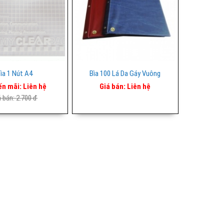
ìa 1 Nút A4
Bìa 100 Lá Da Gáy Vuông
ến mãi:
Liên hệ
Giá bán:
Liên hệ
á bán:
2.700 đ