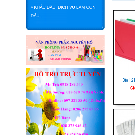
KHẮC DẤU, DỊCH VỤ LÀM CON
DẤU .
Bìa 12
Gi