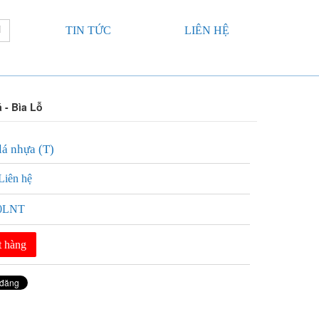
TIN TỨC
LIÊN HỆ
á - Bìa Lỗ
lá nhựa (T)
Liên hệ
0LNT
t hàng