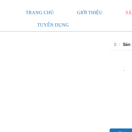
TRANG CHỦ
GIỚI THIỆU
SẢ
TUYỂN DỤNG
Sản
VĂN PHÒNG PHẨM
GIẤY IN VĂN PHÒNG
BÚT - MỰC
FILE HỒ SƠ - KỆ RỖ
SỔ - NAMECARD - TẬP VỞ
BĂNG KEO - BAO THƯ - HỒ DÁN
DAO, KÉO VĂN PHÒNG - BÀN
CẮT