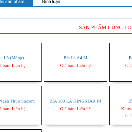
tin sản phẩm
Bình luận
SẢN PHẨM CÙNG LO
ìa Lỗ (mỏng)
Bìa Lá A4 M
B
á bán:
Liên hệ
Giá bán:
Liên hệ
Giá
 Ngăn Thun Stacom
BÌA 100 LÁ KINGSTAR F4
B
á bán:
Liên hệ
Giá bán:
Liên hệ
Khuy
Giá