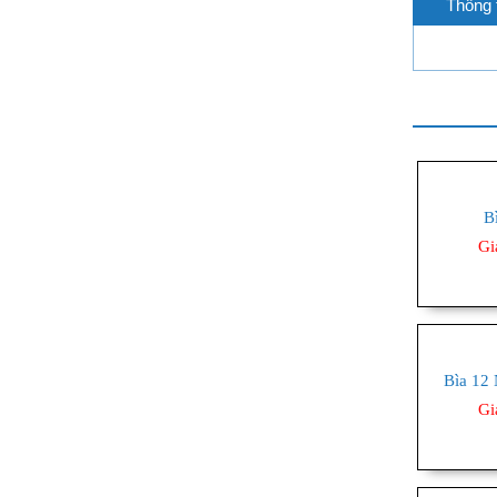
Thông 
MỰC IN - RUYBANG - FILM FAX
DỤNG CỤ VĂN PHÒNG
MÁY TÍNH - THIẾT BỊ VĂN
PHÒNG
BẢNG MICA - BẢNG TỪ
B
VĂN PHÒNG PHẨM KHÁC
Gi
Nhu yếu phẩm
VỆ SINH PHẨM
Bìa 12
Gi
Nước xả vải
Nước lau kính