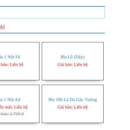
ẠI
ìa 1 Nút F4
Bìa Lỗ (dày)
 bán:
Liên hệ
Giá bán:
Liên hệ
ìa 1 Nút A4
Bìa 100 Lá Da Gáy Vuông
ến mãi:
Liên hệ
Giá bán:
Liên hệ
 bán:
2.700 đ