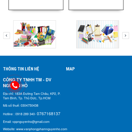
THÔNG TIN LIÊN HỆ
MAP
CÔNG TY TNHH TM - DV
NGUYÊN HỒ​
Địa chỉ: 183A Đường Tam Châu, KP2, P.
Tam Bình, Tp. Thủ Đức, Tp.HCM
Mã số thuế: 0304750438
0767168137
Hotline : 0918 289 340-
Email: vppnguyenho@gmail.com
Website: www.vanphongphamnguyenho.com