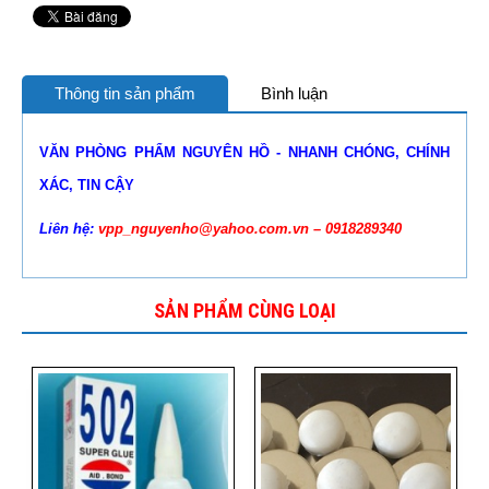
Thông tin sản phẩm
Bình luận
VĂN PHÒNG PHẨM NGUYÊN HỒ - NHANH CHÓNG, CHÍNH
XÁC, TIN CẬY
Liên hệ:
vpp_nguyenho@yahoo.com.vn – 0918289340
SẢN PHẨM CÙNG LOẠI