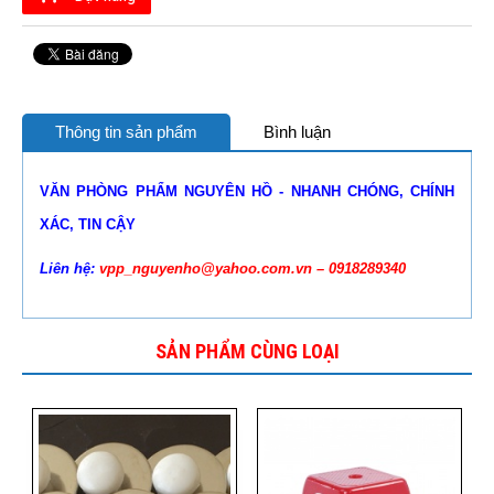
Thông tin sản phẩm
Bình luận
VĂN PHÒNG PHẨM NGUYÊN HỒ - NHANH CHÓNG, CHÍNH
XÁC, TIN CẬY
Liên hệ:
vpp_nguyenho@yahoo.com.vn – 0918289340
SẢN PHẨM CÙNG LOẠI