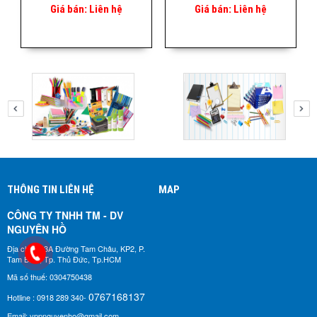
Giá bán:
Liên hệ
Giá bán:
Liên hệ
THÔNG TIN LIÊN HỆ
MAP
CÔNG TY TNHH TM - DV
NGUYÊN HỒ​
Địa chỉ: 183A Đường Tam Châu, KP2, P.
Tam Bình, Tp. Thủ Đức, Tp.HCM
Mã số thuế: 0304750438
0767168137
Hotline : 0918 289 340-
Email: vppnguyenho@gmail.com