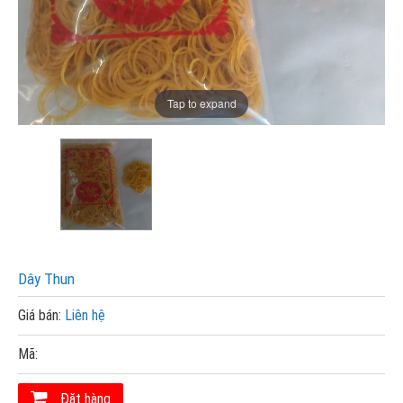
Tap to expand
Dây Thun
Giá bán:
Liên hệ
Mã:
Đặt hàng