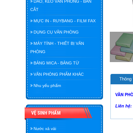
DAO, KÉO VĂN PHÒNG - BÀN
CẮT
MỰC IN - RUYBANG - FILM FAX
DỤNG CỤ VĂN PHÒNG
MÁY TÍNH - THIẾT BỊ VĂN
PHÒNG
BẢNG MICA - BẢNG TỪ
VĂN PHÒNG PHẨM KHÁC
Thông 
Nhu yếu phẩm
VĂN PHÒ
Liên hệ:
VỆ SINH PHẨM
Nước xả vải