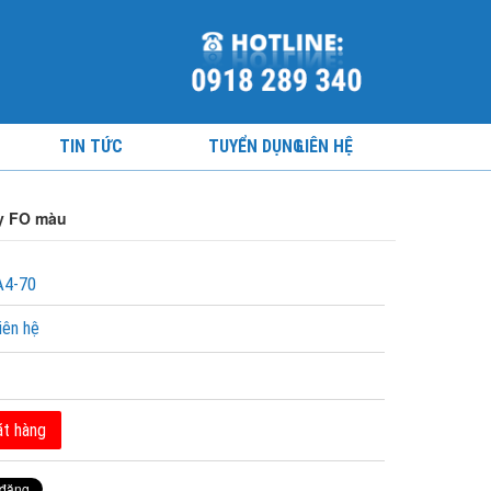
TIN TỨC
TUYỂN DỤNG
LIÊN HỆ
ấy FO màu
A4-70
iên hệ
t hàng