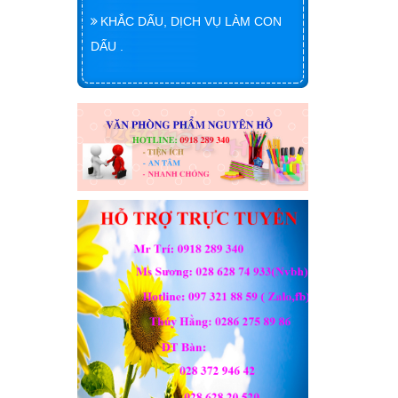
KHẮC DẤU, DỊCH VỤ LÀM CON
DẤU .