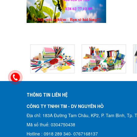
THÔNG TIN LIÊN HỆ
CÔNG TY TNHH TM - DV NGUYÊN HỒ​
Địa chỉ: 183A Đường Tam Châu, KP2, P. Tam Bình, Tp.
Mã số thuế: 0304750438
Hotline : 0918 289 340-
0767168137