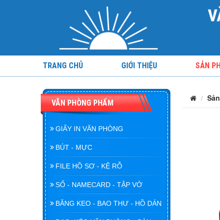
TRANG CHỦ
GIỚI THIỆU
SẢN P
Sản
VĂN PHÒNG PHẨM
GIẤY IN VĂN PHÒNG
BÚT - MỰC
FILE HỒ SƠ - KỆ RỖ
SỔ - NAMECARD - TẬP VỞ
BĂNG KEO - BAO THƯ - HỒ DÁN