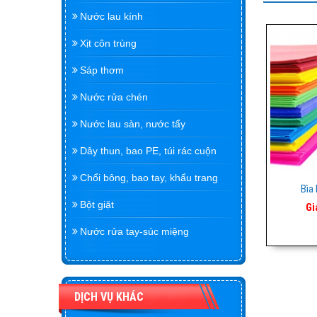
Nước lau kính
Xịt côn trùng
Sáp thơm
Nước rửa chén
Nước lau sàn, nước tẩy
Dây thun, bao PE, túi rác cuộn
Chổi bông, bao tay, khẩu trang
Bìa
Bột giặt
Gi
Nước rửa tay-súc miệng
DỊCH VỤ KHÁC