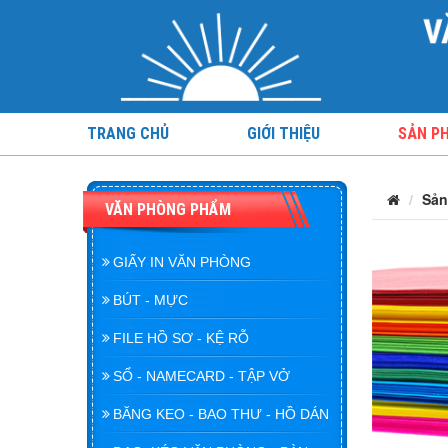
TRANG CHỦ
GIỚI THIỆU
SẢN P
Sản
VĂN PHÒNG PHẨM
GIẤY IN VĂN PHÒNG
BÚT - MỰC
FILE HỒ SƠ - KỆ RỖ
SỔ - NAMECARD - TẬP VỞ
BĂNG KEO - BAO THƯ - HỒ DÁN