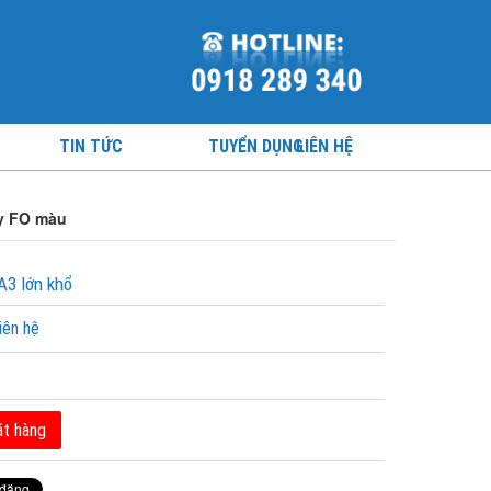
TIN TỨC
TUYỂN DỤNG
LIÊN HỆ
ấy FO màu
A3 lớn khổ
iên hệ
t hàng