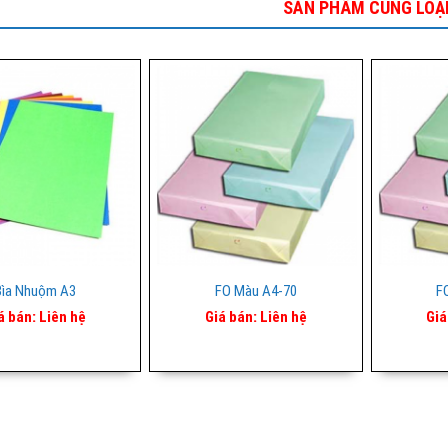
SẢN PHẨM CÙNG LOẠ
Bìa Nhuộm A3
FO Màu A4-70
F
á bán:
Liên hệ
Giá bán:
Liên hệ
Giá