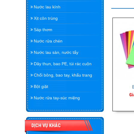
Nước lau kính
Xịt côn trùng
Sáp thơm
Nước rửa chén
Nước lau sàn, nước tẩy
Dây thun, bao PE, túi rác cuộn
Chổi bông, bao tay, khẩu trang
Bột giặt
Gi
Nước rửa tay-súc miệng
DỊCH VỤ KHÁC