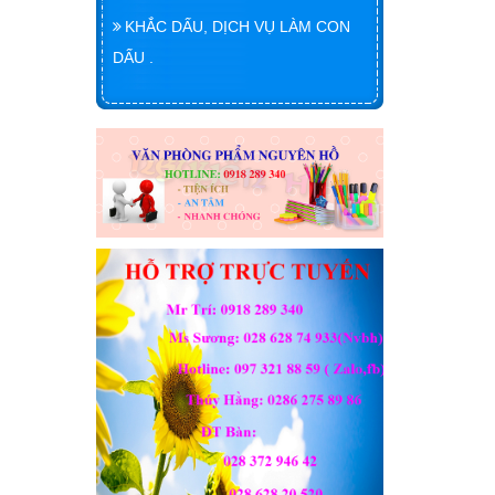
KHẮC DẤU, DỊCH VỤ LÀM CON
DẤU .