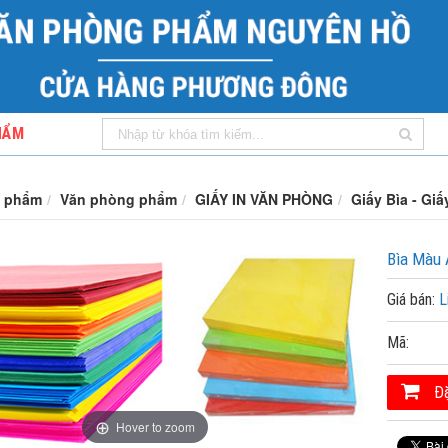
HẨM
 phẩm
Văn phòng phẩm
GIẤY IN VĂN PHÒNG
Giấy Bìa - Gi
Bìa Màu 
Giá bán:
L
Mã:
Đặ
Hover to zoom