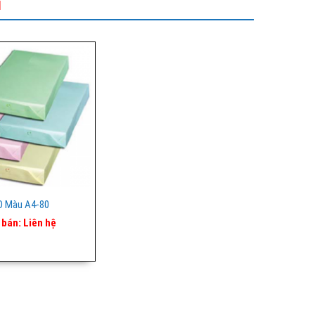
I
O Màu A4-80
 bán:
Liên hệ