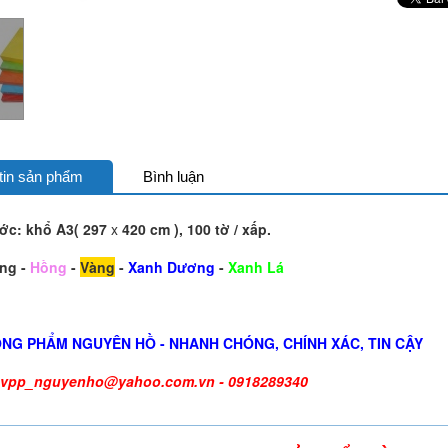
tin sản phẩm
Bình luận
ớc: khổ A3( 297
x
420 cm ), 100 tờ / xấp.
ng -
Hồng
-
Vàng
-
Xanh Dương
-
Xanh Lá
NG PHẨM NGUYÊN HỒ - NHANH CHÓNG, CHÍNH XÁC, TIN CẬY
vpp_nguyenho@yahoo.com.vn - 0918289340