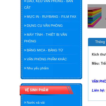
DAO, KÉO VĂN PHÒNG - BÀN
CẮT
MỰC IN - RUYBANG - FILM FAX
DỤNG CỤ VĂN PHÒNG
MÁY TÍNH - THIẾT BỊ VĂN
PHÒNG
Thông 
BẢNG MICA - BẢNG TỪ
Kích thư
VĂN PHÒNG PHẨM KHÁC
Màu:
Trắ
Nhu yếu phẩm
VĂN PHÒ
Liên hệ:
VỆ SINH PHẨM
Nước xả vải