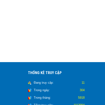
THỐNG KÊ TRUY CẬP
Đang truy cập:
11
Trong ngày:
304
Trong tháng:
5918