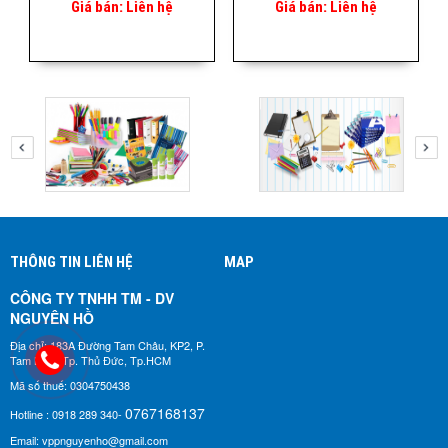
Giá bán:
Liên hệ
Giá bán:
Liên hệ
THÔNG TIN LIÊN HỆ
MAP
CÔNG TY TNHH TM - DV
NGUYÊN HỒ​
Địa chỉ: 183A Đường Tam Châu, KP2, P.
Tam Bình, Tp. Thủ Đức, Tp.HCM
Mã số thuế: 0304750438
0767168137
Hotline : 0918 289 340-
Email: vppnguyenho@gmail.com