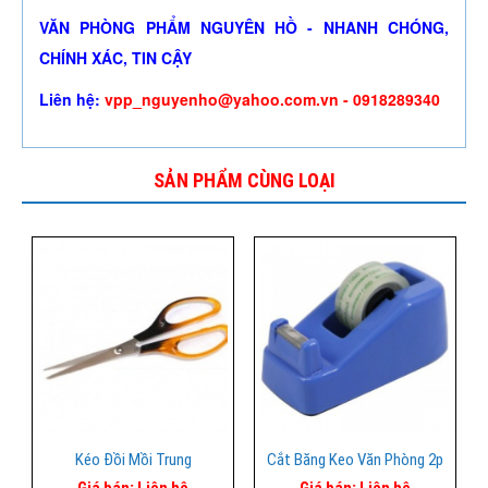
VĂN PHÒNG PHẨM NGUYÊN HỒ - NHANH CHÓNG,
CHÍNH XÁC, TIN CẬY
Liên hệ:
vpp_nguyenho@yahoo.com.vn - 0918289340
SẢN PHẨM CÙNG LOẠI
Kéo Đồi Mồi Trung
Cắt Băng Keo Văn Phòng 2p
Giá bán:
Liên hệ
Giá bán:
Liên hệ