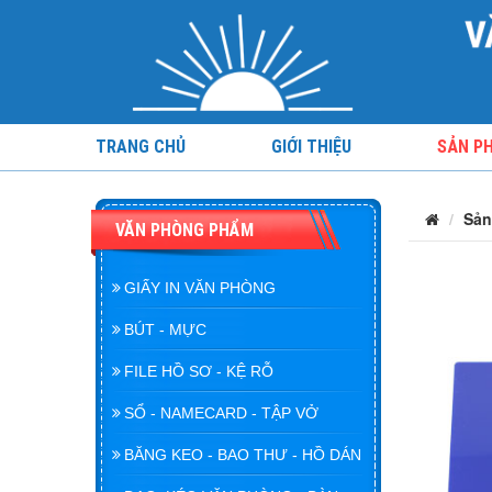
TRANG CHỦ
GIỚI THIỆU
SẢN P
Sản
VĂN PHÒNG PHẨM
GIẤY IN VĂN PHÒNG
BÚT - MỰC
FILE HỒ SƠ - KỆ RỖ
SỔ - NAMECARD - TẬP VỞ
BĂNG KEO - BAO THƯ - HỒ DÁN