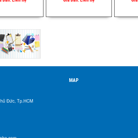
MAP
 Thủ Đức, Tp.HCM
enho.com