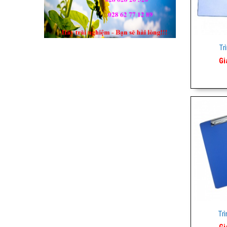
Tr
Gi
Trì
Gi