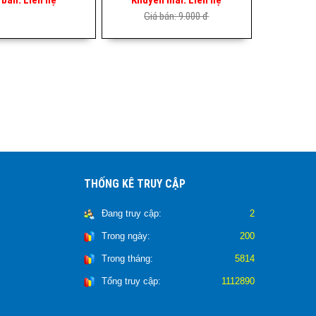
Giá bán:
9.000 đ
THỐNG KÊ TRUY CẬP
Đang truy cập:
2
Trong ngày:
200
Trong tháng:
5814
Tổng truy cập:
1112890