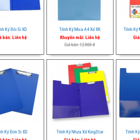
ình Ký Đôi Si XD
Trình Ký Mica A4 Xd XK
Trình Ký
á bán:
Liên hệ
Khuyến mãi:
Liên hệ
Giá
Giá bán:
12.000 đ
nh Ký Đơn Si XD
Trình Ký Nhựa Xd KingStar
Trình Ký
á bán:
Liên hệ
Giá bán:
Liên hệ
Giá