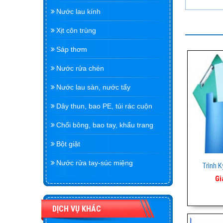
Nước lau kính
Xịt côn trùng
Sáp thơm
Nước rửa chén
Nước lau sàn, nước tẩy
Dây thun, bao PE, túi rác cuộn
Chổi bông, bao tay, khẩu trang
Bột giặt
Nước rửa tay-súc miệng
Trình K
Gi
DỊCH VỤ KHÁC