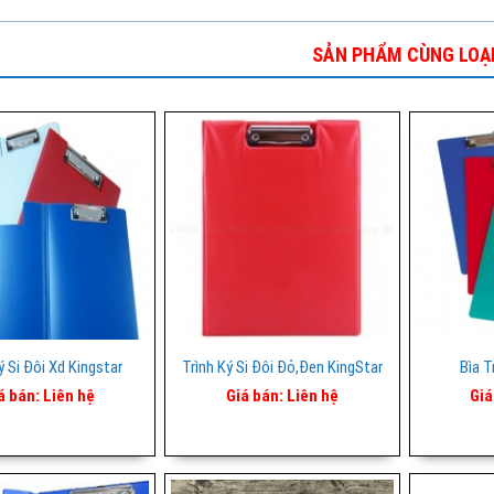
SẢN PHẨM CÙNG LOẠ
ý Si Đôi Xd Kingstar
Trình Ký Si Đôi Đỏ,đen KingStar
Bìa T
á bán:
Liên hệ
Giá bán:
Liên hệ
Giá