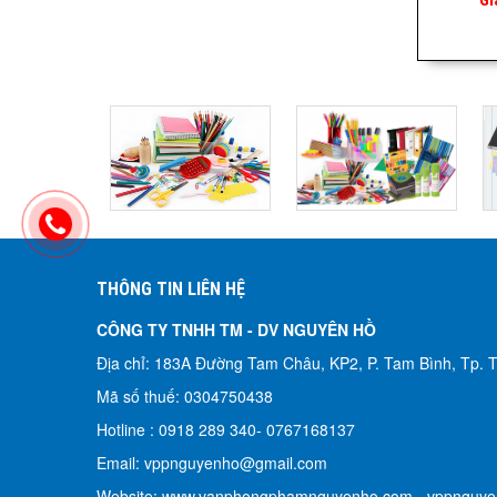
THÔNG TIN LIÊN HỆ
CÔNG TY TNHH TM - DV NGUYÊN HỒ​
Địa chỉ: 183A Đường Tam Châu, KP2, P. Tam Bình, Tp.
Mã số thuế: 0304750438
Hotline : 0918 289 340-
0767168137
Email: vppnguyenho@gmail.com
Website: www.vanphongphamnguyenho.com - vppnguy