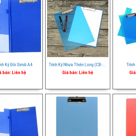
ình Ký Đôi Simili A4
Trình Ký Nhựa Thiên Long (CB-04)
Trình
á bán:
Liên hệ
Giá bán:
Liên hệ
Giá