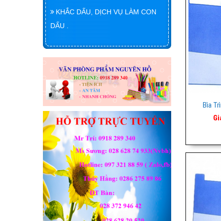
KHẮC DẤU, DỊCH VỤ LÀM CON
DẤU .
Bìa Tr
Gi