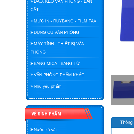
DAO, KÉO VĂN PHÒNG - BÀN
CẮT
MỰC IN - RUYBANG - FILM FAX
DỤNG CỤ VĂN PHÒNG
MÁY TÍNH - THIẾT BỊ VĂN
PHÒNG
BẢNG MICA - BẢNG TỪ
VĂN PHÒNG PHẨM KHÁC
Nhu yếu phẩm
VỆ SINH PHẨM
Thông 
Nước xả vải