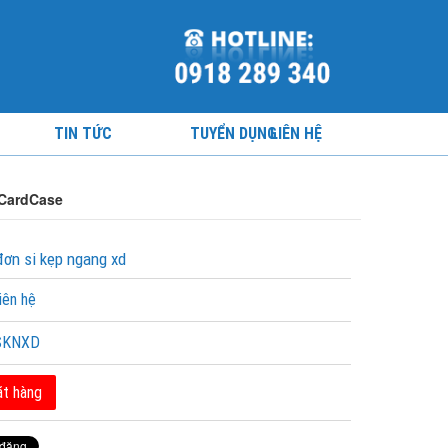
TIN TỨC
TUYỂN DỤNG
LIÊN HỆ
 CardCase
đơn si kẹp ngang xd
iên hệ
SKNXD
t hàng