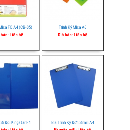
 Mica FO A4 (CB-05)
Trình Ký Mica A6
 bán:
Liên hệ
Giá bán:
Liên hệ
 Si Đôi Kingstar F4
Bìa Trình Ký Đơn Simili A4
 bán:
Liên hệ
Khuyến mãi:
Liên hệ