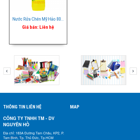
Nước Rửa Chén Mỹ Hảo 800ml
Giá bán:
Liên hệ
THÔNG TIN LIÊN HỆ
MAP
CÔNG TY TNHH TM - DV
NGUYÊN HỒ​
Địa chỉ: 183A Đường Tam Châu, KP2, P.
Tam Bình, Tp. Thủ Đức, Tp.HCM