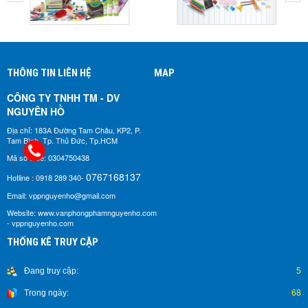
THÔNG TIN LIÊN HỆ
MAP
CÔNG TY TNHH TM - DV
NGUYÊN HỒ​
Địa chỉ: 183A Đường Tam Châu, KP2, P.
Tam Bình, Tp. Thủ Đức, Tp.HCM
Mã số thuế: 0304750438
0767168137
Hotline : 0918 289 340-
Email: vppnguyenho@gmail.com
Website: www.vanphongphamnguyenho.com
- vppnguyenho.com
THỐNG KÊ TRUY CẬP
Đang truy cập:
5
Trong ngày:
68