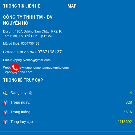
THÔNG TIN LIÊN HỆ
MAP
CÔNG TY TNHH TM - DV
NGUYÊN HỒ​
Địa chỉ: 183A Đường Tam Châu, KP2, P.
Tam Bình, Tp. Thủ Đức, Tp.HCM
Mã số thuế: 0304750438
0767168137
Hotline : 0918 289 340-
Email: vppnguyenho@gmail.com
Website: www.vanphongphamnguyenho.com
- vppnguyenho.com
THỐNG KÊ TRUY CẬP
Đang truy cập:
4
Trong ngày:
328
Trong tháng:
6616
Tổng truy cập:
1113692