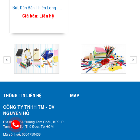
Bút Dán Bàn Thiên Long - Smart
Giá bán:
Liên hệ
THÔNG TIN LIÊN HỆ
MAP
CÔNG TY TNHH TM - DV
NGUYÊN HỒ​
Địa chỉ: 183A Đường Tam Châu, KP2, P.
Tam Bình, Tp. Thủ Đức, Tp.HCM
Mã số thuế: 0304750438