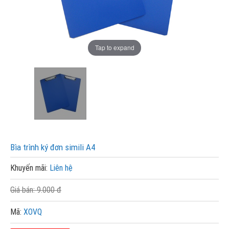
Tap to expand
Bìa trình ký đơn simili A4
Khuyến mãi:
Liên hệ
Giá bán:
9.000 đ
Mã:
XOVQ