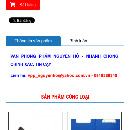
Đặt hàng
Thông tin sản phẩm
Bình luận
VĂN PHÒNG PHẨM NGUYÊN HỒ - NHANH CHÓNG,
CHÍNH XÁC, TIN CẬY
Liên hệ:
vpp_nguyenho@yahoo.com.vn - 0918289340
SẢN PHẨM CÙNG LOẠI