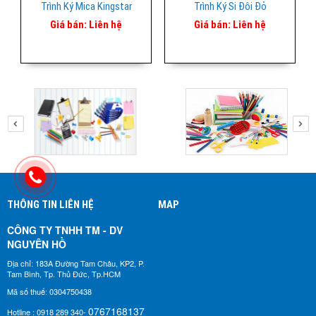
Trình Ký Mica Kingstar
Trình Ký Si Đôi Đỏ
Giá bán:
Liên hệ
Giá bán:
Liên hệ
THÔNG TIN LIÊN HỆ
MAP
CÔNG TY TNHH TM - DV
NGUYÊN HỒ​
Địa chỉ: 183A Đường Tam Châu, KP2, P.
Tam Bình, Tp. Thủ Đức, Tp.HCM
Mã số thuế: 0304750438
0767168137
Hotline : 0918 289 340-