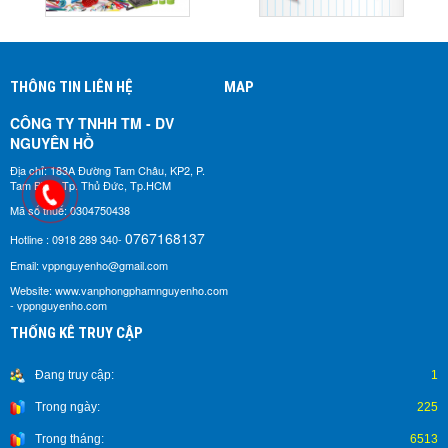
THÔNG TIN LIÊN HỆ
MAP
CÔNG TY TNHH TM - DV
NGUYÊN HỒ​
Địa chỉ: 183A Đường Tam Châu, KP2, P.
Tam Bình, Tp. Thủ Đức, Tp.HCM
Mã số thuế: 0304750438
0767168137
Hotline : 0918 289 340-
Email: vppnguyenho@gmail.com
Website: www.vanphongphamnguyenho.com
- vppnguyenho.com
THỐNG KÊ TRUY CẬP
Đang truy cập:
1
Trong ngày:
225
Trong tháng:
6513