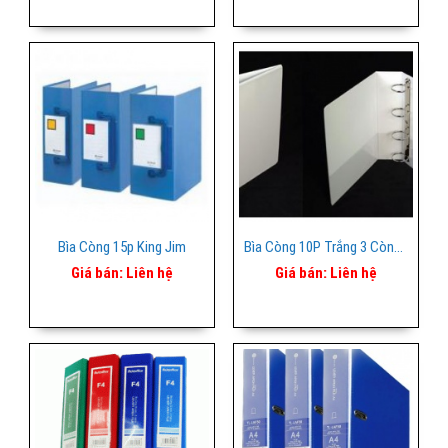
Bìa Còng 15p King Jim
Bìa Còng 10P Trắng 3 Còng Bọc Kiếng
Giá bán:
Liên hệ
Giá bán:
Liên hệ