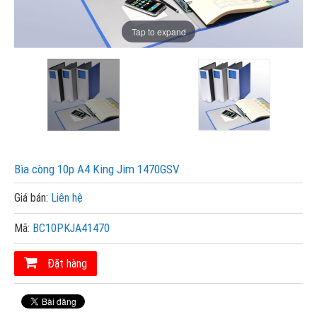
Tap to expand
Bìa còng 10p A4 King Jim 1470GSV
Giá bán:
Liên hệ
Mã:
BC10PKJA41470
Đặt hàng