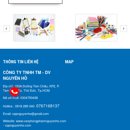
THÔNG TIN LIÊN HỆ
MAP
CÔNG TY TNHH TM - DV
NGUYÊN HỒ​
Địa chỉ: 183A Đường Tam Châu, KP2, P.
Tam Bình, Tp. Thủ Đức, Tp.HCM
Mã số thuế: 0304750438
0767168137
Hotline : 0918 289 340-
Email: vppnguyenho@gmail.com
Website: www.vanphongphamnguyenho.com
- vppnguyenho.com