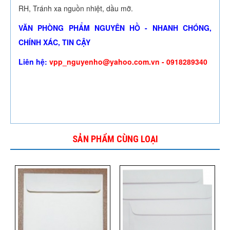
RH, Tránh xa nguồn nhiệt, dầu mỡ.
VĂN PHÒNG PHẨM NGUYÊN HỒ - NHANH CHÓNG,
CHÍNH XÁC, TIN CẬY
Liên hệ:
vpp_nguyenho@yahoo.com.vn - 0918289340
SẢN PHẨM CÙNG LOẠI