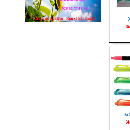
B
Gi
Dạ 
Gi