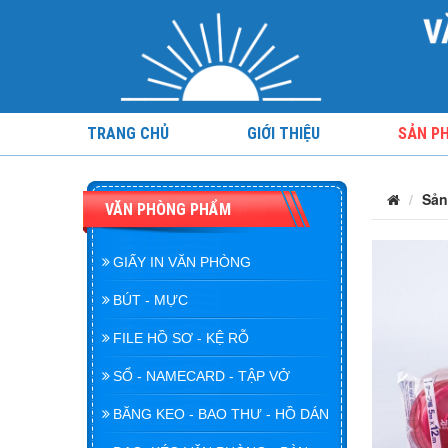
TRANG CHỦ
GIỚI THIỆU
SẢN P
Sản
VĂN PHÒNG PHẨM
GIẤY IN VĂN PHÒNG
BÚT - MỰC
FILE HỒ SƠ - KỆ RỖ
SỔ - NAMECARD - TẬP VỞ
BĂNG KEO - BAO THƯ - HỒ DÁN