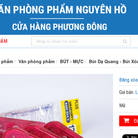
HẨM
 phẩm
Văn phòng phẩm
BÚT - MỰC
Bút Dạ Quang - Bút Xó
Băng xó
Giá bán:
L
Mã:
Đặ