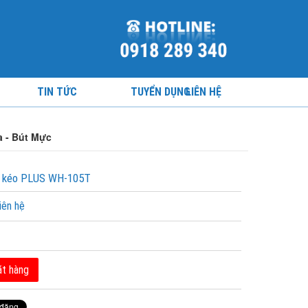
TIN TỨC
TUYỂN DỤNG
LIÊN HỆ
a - Bút Mực
a kéo PLUS WH-105T
iên hệ
t hàng