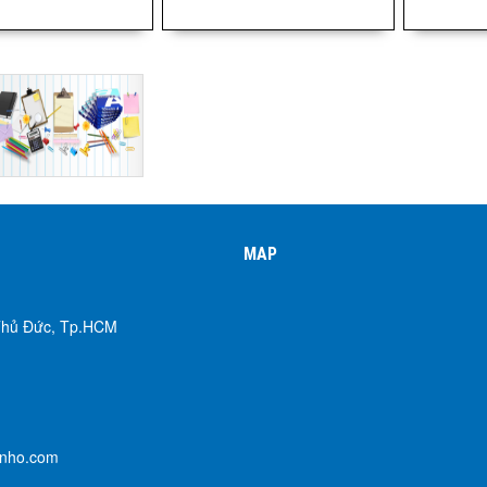
MAP
 Thủ Đức, Tp.HCM
enho.com