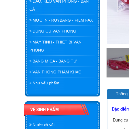
DAO, KÉO VĂN PHÒNG - BÀN
CẮT
MỰC IN - RUYBANG - FILM FAX
DỤNG CỤ VĂN PHÒNG
MÁY TÍNH - THIẾT BỊ VĂN
PHÒNG
BẢNG MICA - BẢNG TỪ
VĂN PHÒNG PHẨM KHÁC
Nhu yếu phẩm
Thông 
Đặc điể
VỆ SINH PHẨM
Dụng cụ 
Nước xả vải