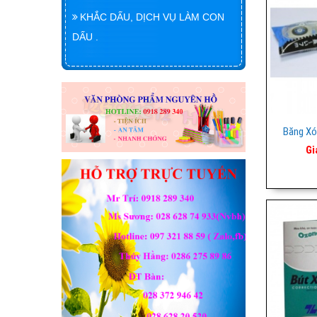
KHẮC DẤU, DỊCH VỤ LÀM CON
DẤU .
Băng Xó
Gi