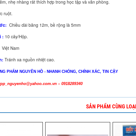
êm, nhẹ nhàng rất thích hợp trong học tập và văn phòng.
c ruột.
ớc:
Chiều dài băng 12m, bề rộng là 5mm
 :
10 cây/Hộp.
Việt Nam
n:
Tránh xa nguồn nhiệt cao.
NG PHẨM NGUYÊN HỒ - NHANH CHÓNG, CHÍNH XÁC, TIN CẬY
vpp_nguyenho@yahoo.com.vn – 0918289340
SẢN PHẨM CÙNG LOẠ