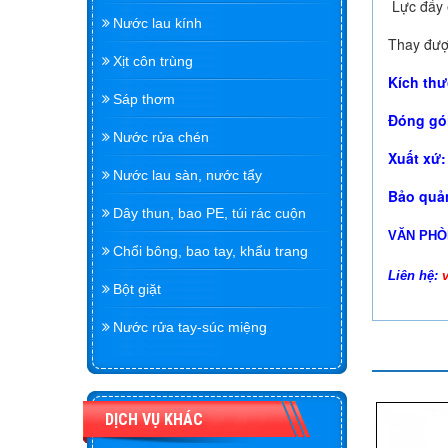
Lực đẩy 
Nước lau kính
Thay đượ
Xịt côn trùng
Kích thư
Sáp thơm
Đóng gói
Nước rửa chén
Xuất xứ:
Nước lau sàn, nước tẩy
Bảo quả
Dây thun, bao PE, túi rác cuộn
VĂN PHÒ
Chổi bông, bao tay, khẩu trang
Liên hệ:
Bột giặt
Nước rửa tay-súc miệng
DỊCH VỤ KHÁC