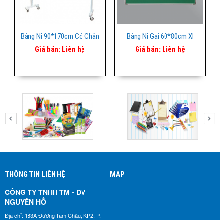
Bảng Nỉ 90*170cm Có Chân
Bảng Nỉ Gai 60*80cm Xl
Giá bán:
Liên hệ
Giá bán:
Liên hệ
THÔNG TIN LIÊN HỆ
MAP
CÔNG TY TNHH TM - DV
NGUYÊN HỒ​
Địa chỉ: 183A Đường Tam Châu, KP2, P.