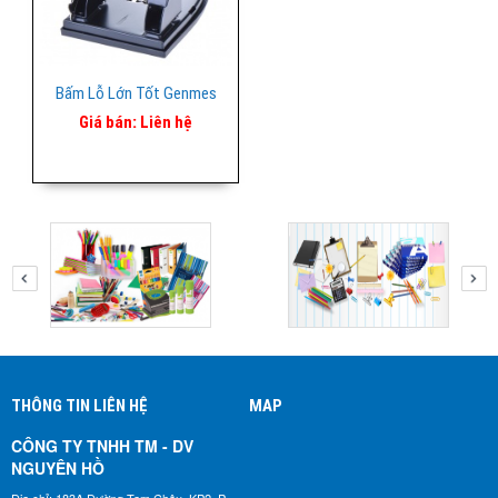
Bấm Lỗ Lớn Tốt Genmes
Giá bán:
Liên hệ
THÔNG TIN LIÊN HỆ
MAP
CÔNG TY TNHH TM - DV
NGUYÊN HỒ​
Địa chỉ: 183A Đường Tam Châu, KP2, P.